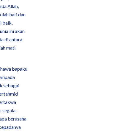
ada Allah,
ilah hati dan
i baik,
nia ini akan
a di antara
ah mati.
Bahawa bapaku
aripada
ik sebagai
bertahmid
bertakwa
a segala-
iapa berusaha
 kepadanya