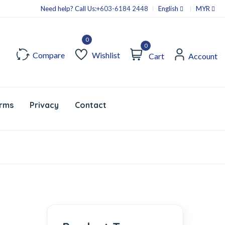
Need help? Call Us:
+603-6184 2448
English
MYR
0
Compare
Wishlist
Cart
Account
rms
Privacy
Contact