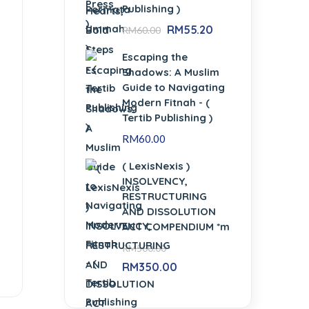
Publishing )
RM
55.20
RM
60.00
Escaping the
Shadows: A Muslim
Guide to Navigating
Modern Fitnah - (
Tertib Publishing )
RM
60.00
( LexisNexis )
INSOLVENCY,
RESTRUCTURING
AND DISSOLUTION
ACT COMPENDIUM *m
RM
500.00
RM
350.00