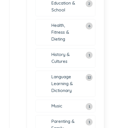
Education &
2
School
Health,
6
Fitness &
Dieting
History &
1
Cultures
Language
12
Learning &
Dictionary
Music
1
Parenting &
1