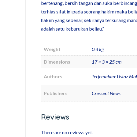
bertenang, bersih tangan dan suka berbincang
terhias sifat ini pada seorang hakim maka beli
hakim yang sebenar, sekiranya terkurang mana
adalah satu keburukan beliau.”
Weight
0.4 kg
Dimensions
17 × 3 × 25 cm
Authors
Terjemahan: Ustaz Mo
Publishers
Crescent News
Reviews
There are no reviews yet.