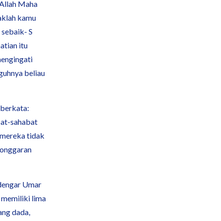
 Allah Maha
aklah kamu
 sebaik- S
tian itu
mengingati
guhnya beliau
berkata:
bat-sahabat
 mereka tidak
elonggaran
dengar Umar
 memiliki lima
ang dada,