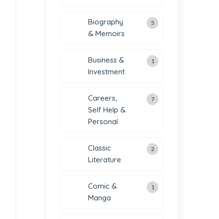
Biography
5
& Memoirs
Business &
1
Investment
Careers,
7
Self Help &
Personal
Classic
2
Literature
Comic &
1
Manga