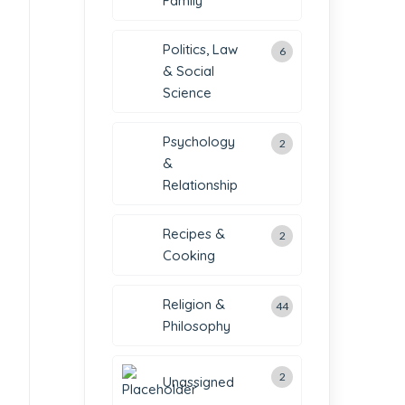
Family
Politics, Law
6
& Social
Science
Psychology
2
&
Relationship
Recipes &
2
Cooking
Religion &
44
Philosophy
2
Unassigned