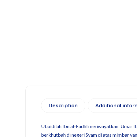
Description
Additional infor
Ubaidilah Ibn al-Fadhl meriwayatkan: Umar I
berkhutbah di negeri Syam di atas mimbar ya