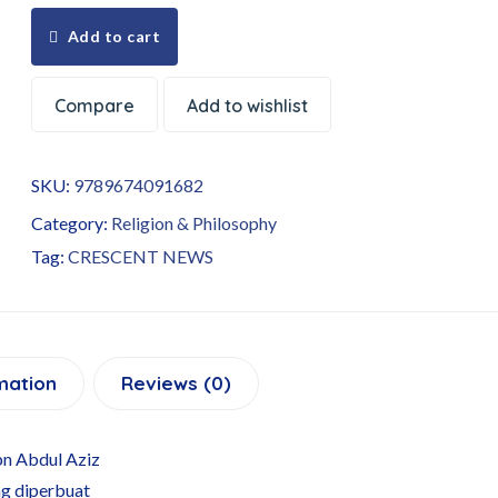
Add to cart
Compare
Add to wishlist
SKU:
9789674091682
Category:
Religion & Philosophy
Tag:
CRESCENT NEWS
mation
Reviews (0)
bn Abdul Aziz
ng diperbuat