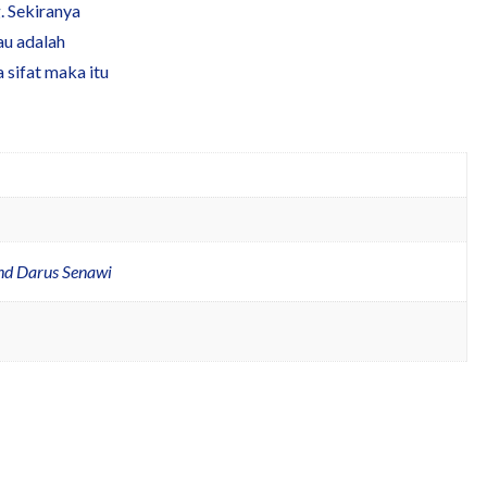
. Sekiranya
au adalah
 sifat maka itu
hd Darus Senawi