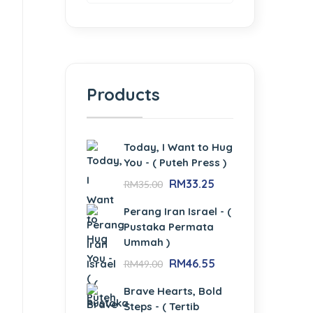
Products
Today, I Want to Hug
You - ( Puteh Press )
RM
33.25
RM
35.00
Perang Iran Israel - (
Pustaka Permata
Ummah )
RM
46.55
RM
49.00
Brave Hearts, Bold
Steps - ( Tertib