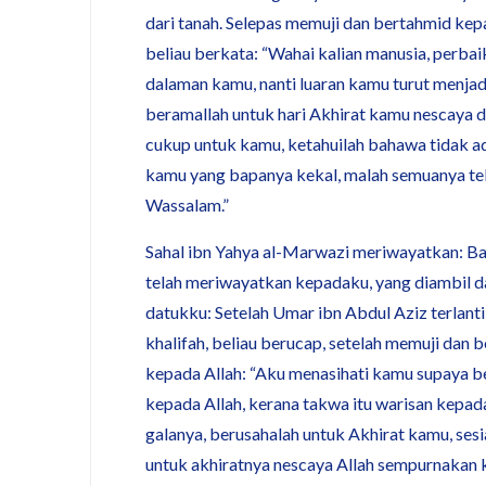
dari tanah. Selepas memuji dan bertahmid kep
beliau berkata: “Wahai kalian manusia, perbaik
dalaman kamu, nanti luaran kamu turut menjad
beramallah untuk hari Akhirat kamu nescaya du
cukup untuk kamu, ketahuilah bahawa tidak ad
kamu yang bapanya kekal, malah semuanya tel
Wassalam.”
Sahal ibn Yahya al-Marwazi meriwayatkan: 
telah meriwayatkan kepadaku, yang diambil d
datukku: Setelah Umar ibn Abdul Aziz terlant
khalifah, beliau berucap, setelah memuji dan 
kepada Allah: “Aku menasihati kamu supaya 
kepada Allah, kerana takwa itu warisan kepad
galanya, berusahalah untuk Akhirat kamu, ses
untuk akhiratnya nescaya Allah sempurnakan